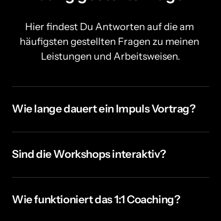
Hier findest Du Antworten auf die am 
häufigsten gestellten Fragen zu meinen 
Leistungen und Arbeitsweisen.
Wie lange dauert ein Impuls Vortrag?
Die Dauer eines Vortrags kann individuell angepasst 
werden, typischerweise zwischen 20 und 60 Minuten, 
je nach Thema und Ihren Anforderungen.
Sind die Workshops interaktiv?
Ja, alle Workshops sind hochgradig interaktiv 
gestaltet, um maximale Beteiligung und Lernerfolg für 
alle Teilnehmer zu gewährleisten. Dauer variiert von 3 
Wie funktioniert das 1:1 Coaching?
Std. bis zu 2 Tage.
Das Coaching erfolgt in persönlichen Sitzungen 